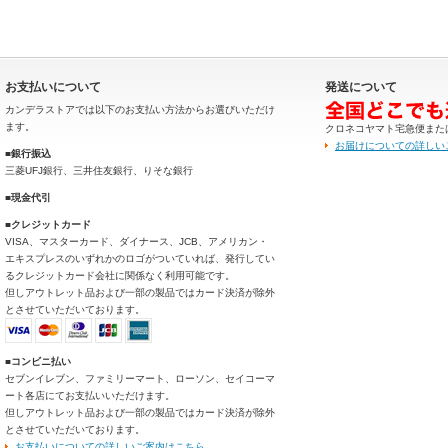
お支払いについて
発送について
カンデラストアでは以下のお支払い方法からお選びいただけ
ます。
クロネコヤマト宅急便また
お届けについての詳しい
■銀行振込
三菱UFJ銀行、三井住友銀行、りそな銀行
■現金代引
■クレジットカード
VISA、マスターカード、ダイナース、JCB、アメリカン・
エキスプレスのいずれかのロゴがついていれば、発行してい
るクレジットカード会社に関係なく利用可能です。
但しアウトレット品および一部の製品ではカード決済が除外
とさせていただいております。
■コンビニ払い
セブンイレブン、ファミリーマート、ローソン、セイコーマ
ート各店にてお支払いいただけます。
但しアウトレット品および一部の製品ではカード決済が除外
とさせていただいております。
お支払いについての詳しいご案内はこちら