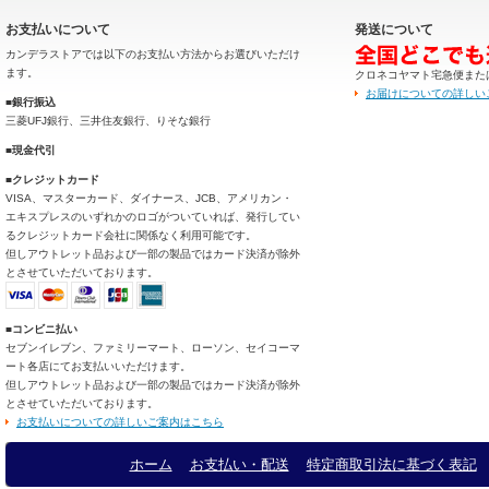
お支払いについて
発送について
カンデラストアでは以下のお支払い方法からお選びいただけ
ます。
クロネコヤマト宅急便また
お届けについての詳しい
■銀行振込
三菱UFJ銀行、三井住友銀行、りそな銀行
■現金代引
■クレジットカード
VISA、マスターカード、ダイナース、JCB、アメリカン・
エキスプレスのいずれかのロゴがついていれば、発行してい
るクレジットカード会社に関係なく利用可能です。
但しアウトレット品および一部の製品ではカード決済が除外
とさせていただいております。
■コンビニ払い
セブンイレブン、ファミリーマート、ローソン、セイコーマ
ート各店にてお支払いいただけます。
但しアウトレット品および一部の製品ではカード決済が除外
とさせていただいております。
お支払いについての詳しいご案内はこちら
ホーム
お支払い・配送
特定商取引法に基づく表記