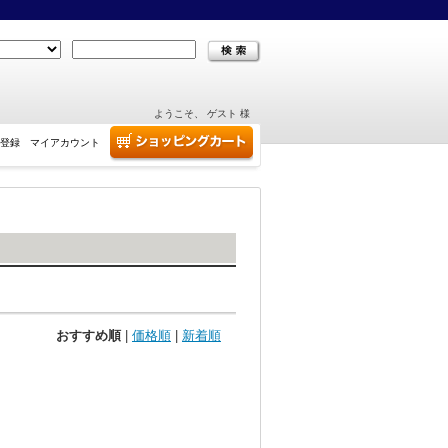
ようこそ、 ゲスト 様
登録
マイアカウント
おすすめ順
|
価格順
|
新着順