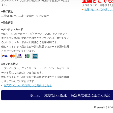
カンデラストアでは以下のお支払い方法からお選びいただけ
ます。
クロネコヤマト宅急便また
お届けについての詳しい
■銀行振込
三菱UFJ銀行、三井住友銀行、りそな銀行
■現金代引
■クレジットカード
VISA、マスターカード、ダイナース、JCB、アメリカン・
エキスプレスのいずれかのロゴがついていれば、発行してい
るクレジットカード会社に関係なく利用可能です。
但しアウトレット品および一部の製品ではカード決済が除外
とさせていただいております。
■コンビニ払い
セブンイレブン、ファミリーマート、ローソン、セイコーマ
ート各店にてお支払いいただけます。
但しアウトレット品および一部の製品ではカード決済が除外
とさせていただいております。
お支払いについての詳しいご案内はこちら
ホーム
お支払い・配送
特定商取引法に基づく表記
Copyright (c) CA