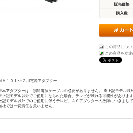
販売価格
購入数
この商品につい
この商品を友達
ＭＶ１０１××２用電源アダプター
※本アダプターは、別途電源ケーブルの必要がありません。 ※上記モデル以
※上記モデル以外でご使用になられた場合、テレビが壊れる可能性がありま
上記モデル以外でのご使用に伴うテレビ、ＡＣアダウターの故障につきまし
当社では一切責任を負いません。