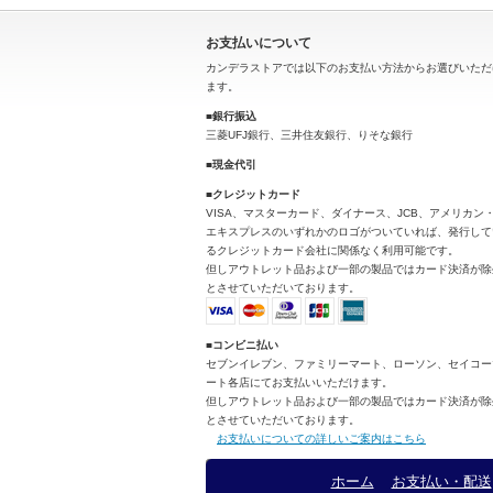
お支払いについて
カンデラストアでは以下のお支払い方法からお選びいただ
ます。
■銀行振込
三菱UFJ銀行、三井住友銀行、りそな銀行
■現金代引
■クレジットカード
VISA、マスターカード、ダイナース、JCB、アメリカン
エキスプレスのいずれかのロゴがついていれば、発行して
るクレジットカード会社に関係なく利用可能です。
但しアウトレット品および一部の製品ではカード決済が除
とさせていただいております。
■コンビニ払い
セブンイレブン、ファミリーマート、ローソン、セイコー
ート各店にてお支払いいただけます。
但しアウトレット品および一部の製品ではカード決済が除
とさせていただいております。
お支払いについての詳しいご案内はこちら
ホーム
お支払い・配送