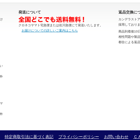
発送について
返品交換に
け
カンデラスト
採用しており
クロネコヤマト宅急便または佐川急便にて発送いたします。
お届けについての詳しいご案内はこちら
商品到着後10
相性問題や製
都合による返
・
い
外
マ
外
特定商取引法に基づく表記
プライバシーポリシー
お問い合わせ
Ｃ