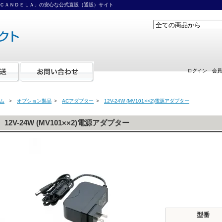
ＣＡＮＤＥＬＡ」の安心な公式直販（通販）サイト
ログイン
会員
ム
>
オプション製品
>
ACアダプター
>
12V-24W (MV101××2)電源アダプター
12V-24W (MV101××2)電源アダプター
型番