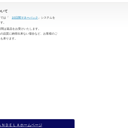
ついて
アでは「
10日間マネーバック
」システムを
ます。
日間は返品をお受けいたします。
品の品質に納得出来ない場合など、お客様のご
品も承ります。
ＡＮＤＥＬＡホームページ