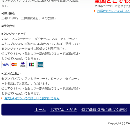
カンデラストアでは以下のお支払い方法からお選びいただけ
ます。
クロネコヤマト宅急便また
お届けについての詳しい
■銀行振込
三菱UFJ銀行、三井住友銀行、りそな銀行
■現金代引
■クレジットカード
VISA、マスターカード、ダイナース、JCB、アメリカン・
エキスプレスのいずれかのロゴがついていれば、発行してい
るクレジットカード会社に関係なく利用可能です。
但しアウトレット品および一部の製品ではカード決済が除外
とさせていただいております。
■コンビニ払い
セブンイレブン、ファミリーマート、ローソン、セイコーマ
ート各店にてお支払いいただけます。
但しアウトレット品および一部の製品ではカード決済が除外
とさせていただいております。
お支払いについての詳しいご案内はこちら
ホーム
お支払い・配送
特定商取引法に基づく表記
Copyright (c) CA