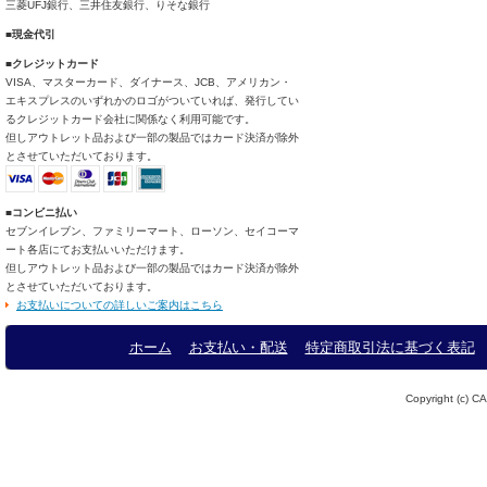
三菱UFJ銀行、三井住友銀行、りそな銀行
■現金代引
■クレジットカード
VISA、マスターカード、ダイナース、JCB、アメリカン・
エキスプレスのいずれかのロゴがついていれば、発行してい
るクレジットカード会社に関係なく利用可能です。
但しアウトレット品および一部の製品ではカード決済が除外
とさせていただいております。
■コンビニ払い
セブンイレブン、ファミリーマート、ローソン、セイコーマ
ート各店にてお支払いいただけます。
但しアウトレット品および一部の製品ではカード決済が除外
とさせていただいております。
お支払いについての詳しいご案内はこちら
ホーム
お支払い・配送
特定商取引法に基づく表記
Copyright (c) CA