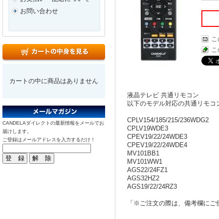
お問い合わせ
こ
こ
カートの中に商品はありません
液晶テレビ 共通リモコン
以下のモデル対応の共通リモコ
CPLV154/185/215/236WDG2
CANDELAダイレクトの最新情報をメールでお
CPLV19WDE3
届けします。
CPEV19/22/24WDE3
ご登録はメールアドレスを入力するだけ！
CPEV19/22/24WDE4
MV101BB1
MV101WW1
AGS22/24FZ1
AGS32HZ2
AGS19/22/24RZ3
「※ご注文の際は、備考欄にご